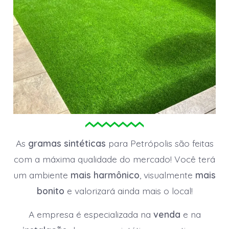
As
gramas sintéticas
para Petrópolis são feitas
com a máxima qualidade do mercado! Você terá
um ambiente
mais harmônico
, visualmente
mais
bonito
e valorizará ainda mais o local!
A empresa é especializada na
venda
e na