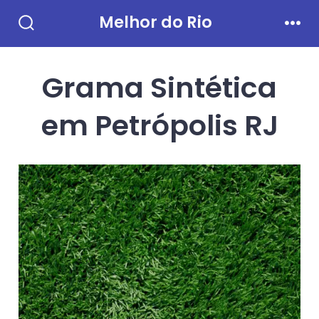
Ir
Melhor do Rio
direto
Alternar
Men
pesquisa
para
Grama Sintética
o
conteúdo
em Petrópolis RJ