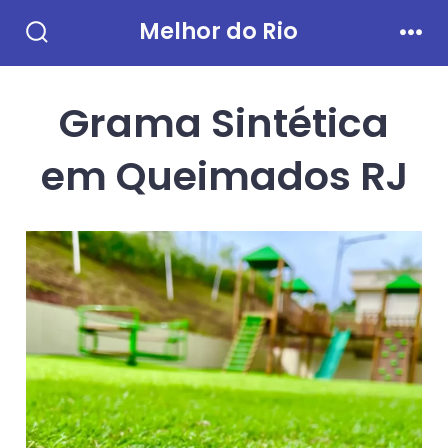
Ir
Melhor do Rio
direto
Alternar
Men
pesquisa
para
Grama Sintética
o
conteúdo
em Queimados RJ