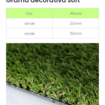
Grama decorativa soft
Cor
Altura
verde
20mm
verde
30mm