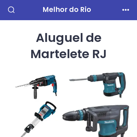
Ir
Melhor do Rio
direto
Alternar
Men
pesquisa
para
Aluguel de
o
conteúdo
Martelete RJ