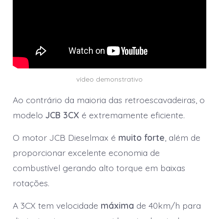
vídeo demonstrativo
Ao contrário da maioria das retroescavadeiras, o
modelo
JCB 3CX
é extremamente eficiente.
O motor JCB Dieselmax é
muito forte
, além de
proporcionar excelente economia de
combustível gerando alto torque em baixas
rotações.
A 3CX tem velocidade
máxima
de 40km/h para