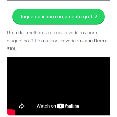
Toque aqui para orçamento grátis!
Uma das melhores retroescavadeiras para
aluguel no RJ é a retroescavadeira
John Deere
310L.