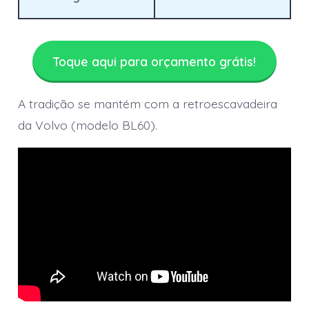
Toque aqui para orçamento grátis!
A tradição se mantém com a retroescavadeira
da Volvo (modelo BL60).