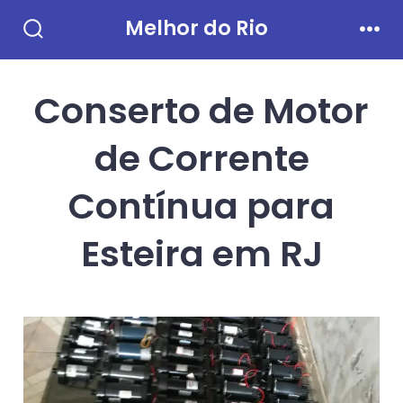
Ir
Melhor do Rio
direto
Alternar
Men
pesquisa
para
Conserto de Motor
o
conteúdo
de Corrente
Contínua para
Esteira em RJ