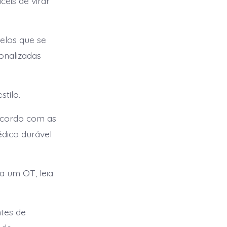
ceis de virar
elos que se
onalizadas
tilo.
 acordo com as
dico durável
a um OT, leia
ntes de