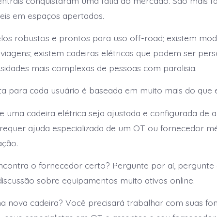
centrais conquistaram uma fatia do mercado. São mais fá
eis em espaços apertados.
os robustos e prontos para uso off-road; existem mod
iagens; existem cadeiras elétricas que podem ser pers
sidades mais complexas de pessoas com paralisia.
ta para cada usuário é baseada em muito mais do que es
 uma cadeira elétrica seja ajustada e configurada de
requer ajuda especializada de um OT ou fornecedor mé
ação.
ontra o fornecedor certo? Pergunte por aí, pergunte 
discussão sobre equipamentos muito ativos online.
a nova cadeira? Você precisará trabalhar com suas fo