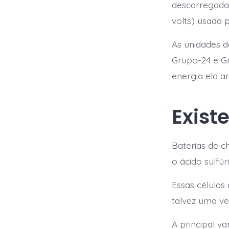
descarregadas
volts) usada 
As unidades d
Grupo-24 e Gr
energia ela a
Exist
Baterias de 
o ácido sulfúr
Essas células
talvez uma ve
A principal v