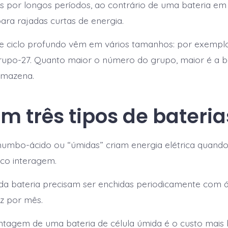
 por longos períodos, ao contrário de uma bateria em
para rajadas curtas de energia.
e ciclo profundo vêm em vários tamanhos: por exemplo
upo-27. Quanto maior o número do grupo, maior é a ba
rmazena.
em três tipos de bateria
chumbo-ácido ou “úmidas” criam energia elétrica quan
ico interagem.
 da bateria precisam ser enchidas periodicamente com á
z por mês.
antagem de uma bateria de célula úmida é o custo mais 