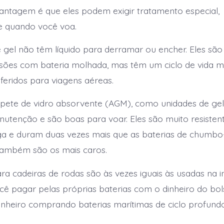
vantagem é que eles podem exigir tratamento especial,
e quando você voa.
e gel não têm líquido para derramar ou encher. Eles são
sões com bateria molhada, mas têm um ciclo de vida m
feridos para viagens aéreas.
apete de vidro absorvente (AGM), como unidades de gel
tenção e são boas para voar. Eles são muito resisten
ga e duram duas vezes mais que as baterias de chumbo
também são os mais caros.
ara cadeiras de rodas são às vezes iguais às usadas na i
ocê pagar pelas próprias baterias com o dinheiro do bo
nheiro comprando baterias marítimas de ciclo profundo