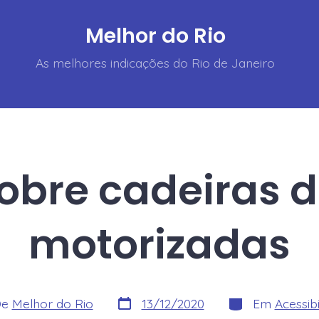
Melhor do Rio
As melhores indicações do Rio de Janeiro
obre cadeiras 
motorizadas
Data
Categorias
De
Melhor do Rio
13/12/2020
Em
Acessib
do