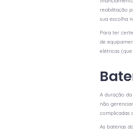
financiamento
reabilitação 
sua escolha 
Para ter cer
de equipament
elétricas (q
Bate
A duração da 
não gerenciam
complicadas o
As baterias d