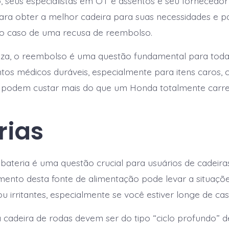
, seus especialistas em OT e assentos e seu fornecedor
para obter a melhor cadeira para suas necessidades e p
no caso de uma recusa de reembolso.
teza, o reembolso é uma questão fundamental para tod
os médicos duráveis, especialmente para itens caros,
ue podem custar mais do que um Honda totalmente carr
rias
bateria é uma questão crucial para usuários de cadeira
ento desta fonte de alimentação pode levar a situaçõ
u irritantes, especialmente se você estiver longe de cas
a cadeira de rodas devem ser do tipo “ciclo profundo” de