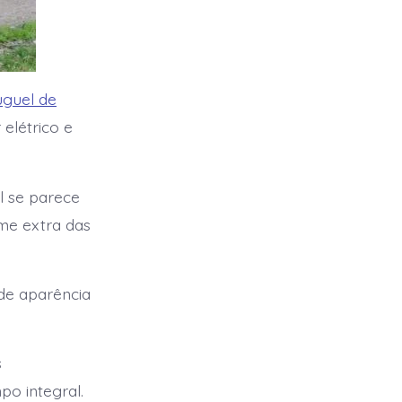
uguel de
elétrico e
al se parece
me extra das
de aparência
s
o integral.