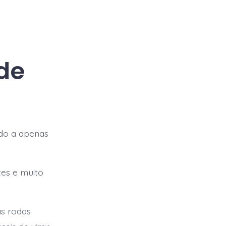
de
ado a apenas
tes e muito
as rodas