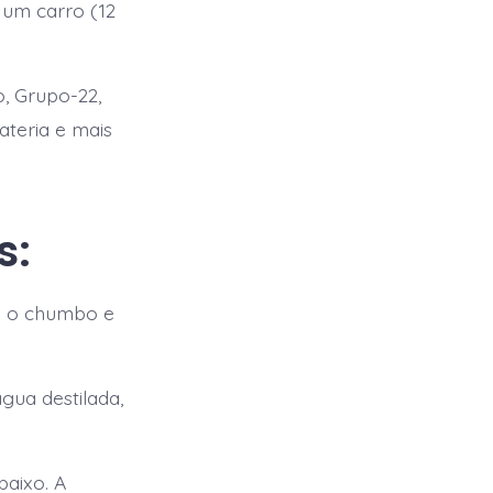
 um carro (12
, Grupo-22,
teria e mais
s:
do o chumbo e
gua destilada,
baixo. A