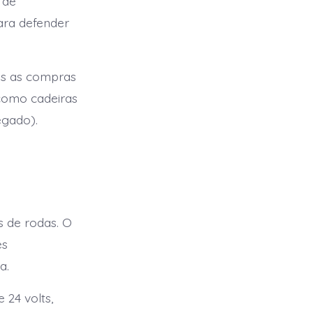
 de
ara defender
as as compras
 como cadeiras
egado).
s de rodas. O
es
a.
 24 volts,