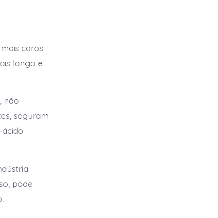
 mais caros
ais longo e
, não
tes, seguram
-ácido
ndústria
lso, pode
.