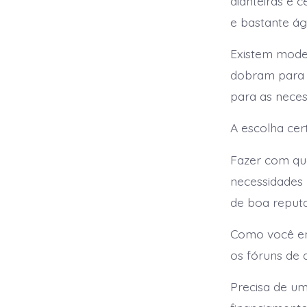
dianteiras e 
e bastante ág
Existem model
dobram para v
para as neces
A escolha cer
Fazer com que
necessidades 
de boa reput
Como você enc
os fóruns de 
Precisa de um