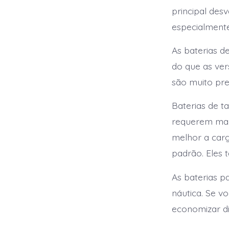
principal des
especialment
As baterias d
do que as ver
são muito pre
Baterias de t
requerem manu
melhor a car
padrão. Eles 
As baterias p
náutica. Se v
economizar di