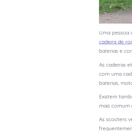
Uma pessoa q
cadeira de ro
baterias e co
As cadeiras el
com uma cade
baterias, mot
Existem també
mais comum ou
As scooters v
frequentemen